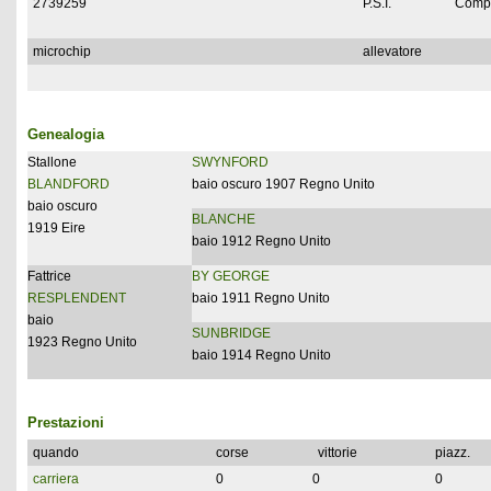
2739259
P.S.I.
Compl
microchip
allevatore
Genealogia
Stallone
SWYNFORD
BLANDFORD
baio oscuro 1907 Regno Unito
baio oscuro
BLANCHE
1919 Eire
baio 1912 Regno Unito
Fattrice
BY GEORGE
RESPLENDENT
baio 1911 Regno Unito
baio
SUNBRIDGE
1923 Regno Unito
baio 1914 Regno Unito
Prestazioni
quando
corse
vittorie
piazz.
carriera
0
0
0