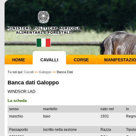
HOME
CAVALLI
CORSE
MANIFESTAZIO
Tu sei qui:
Cavalli
>>
Galoppo
>>
Banca Dati
Banca dati Galoppo
WINDSOR LAD
La scheda
sesso
mantello
nato nel
in
maschio
baio
1931
Regno
Passaporto
iscritto nella sezione
Razza
Tipolo