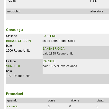
72088
P.S.I.
microchip
allevatore
Genealogia
Stallone
CYLLENE
BRIDGE OF EARN
sauro 1895 Regno Unito
baio
SANTA BRIGIDA
1906 Regno Unito
baio 1898 Regno Unito
Fattrice
CARBINE
SUNSHOT
baio 1885 Nuova Zelanda
baio
1901 Regno Unito
Prestazioni
quando
corse
vittorie
piazz.
carriera
0
0
0