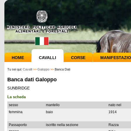
HOME
CAVALLI
CORSE
MANIFESTAZIO
Tu sei qui:
Cavalli
>>
Galoppo
>>
Banca Dati
Banca dati Galoppo
SUNBRIDGE
La scheda
sesso
mantello
nato nel
femmina
baio
1914
Passaporto
iscritto nella sezione
Razza