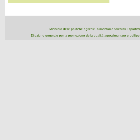
Ministero delle politiche agricole, alimentari e forestali, Dipart
Direzione generale per la promozione della qualità agroalimentare e dell'