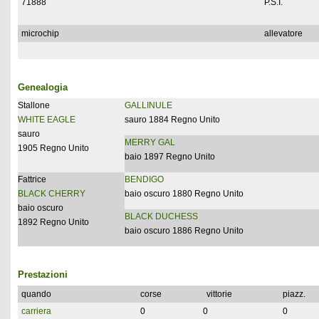
71888
P.S.I.
microchip
allevatore
Genealogia
Stallone
GALLINULE
WHITE EAGLE
sauro 1884 Regno Unito
sauro
MERRY GAL
1905 Regno Unito
baio 1897 Regno Unito
Fattrice
BENDIGO
BLACK CHERRY
baio oscuro 1880 Regno Unito
baio oscuro
BLACK DUCHESS
1892 Regno Unito
baio oscuro 1886 Regno Unito
Prestazioni
quando
corse
vittorie
piazz.
carriera
0
0
0