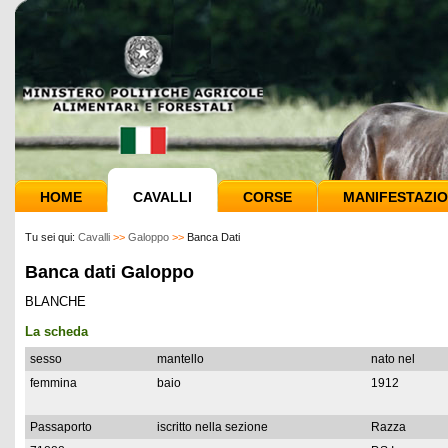
HOME
CAVALLI
CORSE
MANIFESTAZIO
Tu sei qui:
Cavalli
>>
Galoppo
>>
Banca Dati
Banca dati Galoppo
BLANCHE
La scheda
sesso
mantello
nato nel
femmina
baio
1912
Passaporto
iscritto nella sezione
Razza