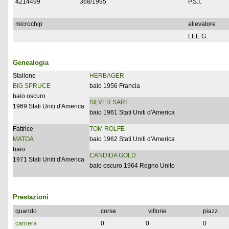
4214499
368/1995
P.S.I.
microchip
allevatore
LEE G.
Genealogia
Stallone
HERBAGER
BIG SPRUCE
baio 1956 Francia
baio oscuro
SILVER SARI
1969 Stati Uniti d'America
baio 1961 Stati Uniti d'America
Fattrice
TOM ROLFE
MATOA
baio 1962 Stati Uniti d'America
baio
CANDIDA GOLD
1971 Stati Uniti d'America
baio oscuro 1964 Regno Unito
Prestazioni
quando
corse
vittorie
piazz.
carriera
0
0
0