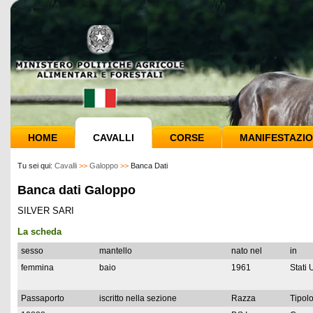
HOME
CAVALLI
CORSE
MANIFESTAZIO
Tu sei qui:
Cavalli
>>
Galoppo
>>
Banca Dati
Banca dati Galoppo
SILVER SARI
La scheda
sesso
mantello
nato nel
in
femmina
baio
1961
Stati 
Passaporto
iscritto nella sezione
Razza
Tipolo