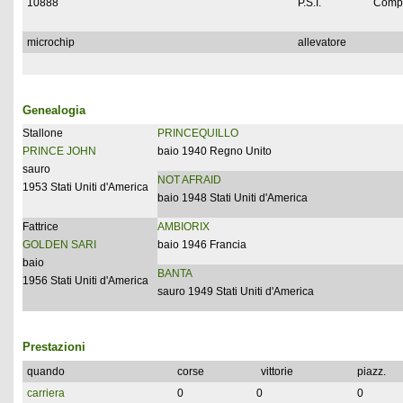
10888
P.S.I.
Compl
microchip
allevatore
Genealogia
Stallone
PRINCEQUILLO
PRINCE JOHN
baio 1940 Regno Unito
sauro
NOT AFRAID
1953 Stati Uniti d'America
baio 1948 Stati Uniti d'America
Fattrice
AMBIORIX
GOLDEN SARI
baio 1946 Francia
baio
BANTA
1956 Stati Uniti d'America
sauro 1949 Stati Uniti d'America
Prestazioni
quando
corse
vittorie
piazz.
carriera
0
0
0