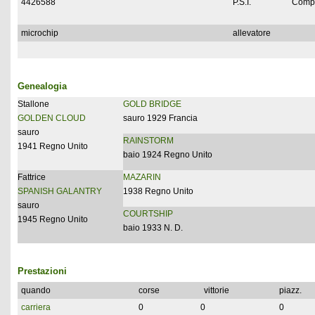
4426588
P.S.I.
Compl
microchip
allevatore
Genealogia
Stallone
GOLD BRIDGE
GOLDEN CLOUD
sauro 1929 Francia
sauro
RAINSTORM
1941 Regno Unito
baio 1924 Regno Unito
Fattrice
MAZARIN
SPANISH GALANTRY
1938 Regno Unito
sauro
COURTSHIP
1945 Regno Unito
baio 1933 N. D.
Prestazioni
quando
corse
vittorie
piazz.
carriera
0
0
0