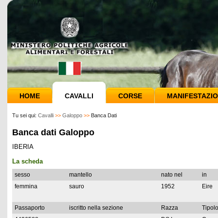
HOME
CAVALLI
CORSE
MANIFESTAZIO
Tu sei qui:
Cavalli
>>
Galoppo
>>
Banca Dati
Banca dati Galoppo
IBERIA
La scheda
sesso
mantello
nato nel
in
femmina
sauro
1952
Eire
Passaporto
iscritto nella sezione
Razza
Tipolo