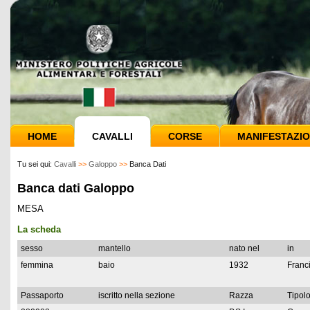
HOME
CAVALLI
CORSE
MANIFESTAZIO
Tu sei qui:
Cavalli
>>
Galoppo
>>
Banca Dati
Banca dati Galoppo
MESA
La scheda
sesso
mantello
nato nel
in
femmina
baio
1932
Franc
Passaporto
iscritto nella sezione
Razza
Tipolo