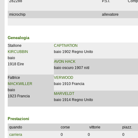
282288
P.S.I.
Compl
microchip
allevatore
Genealogia
Stallone
CAPTIVATION
KIRCUBBIN
baio 1902 Regno Unito
baio
AVON HACK
1918 Eire
baio oscuro 1907 n/d
Fattrice
VERWOOD
MACKWILLER
baio 1910 Francia
baio
MARVELDT
1923 Francia
baio 1914 Regno Unito
Prestazioni
quando
corse
vittorie
piazz.
carriera
0
0
0