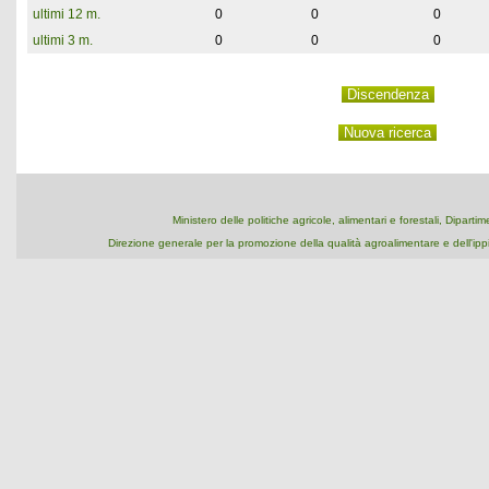
ultimi 12 m.
0
0
0
ultimi 3 m.
0
0
0
Ministero delle politiche agricole, alimentari e forestali, Dipart
Direzione generale per la promozione della qualità agroalimentare e dell'