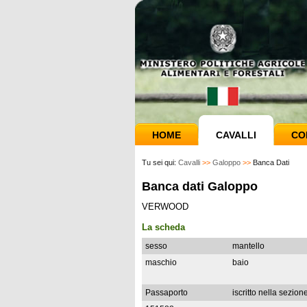
HOME
CAVALLI
CO
Tu sei qui:
Cavalli
>>
Galoppo
>>
Banca Dati
Banca dati Galoppo
VERWOOD
La scheda
sesso
mantello
maschio
baio
Passaporto
iscritto nella sezion