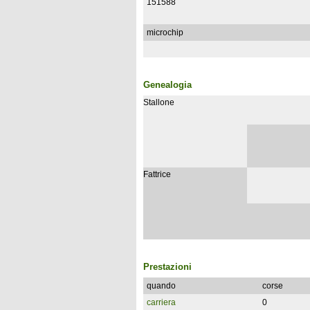
151588
microchip
Genealogia
Stallone
Fattrice
Prestazioni
quando
corse
carriera
0