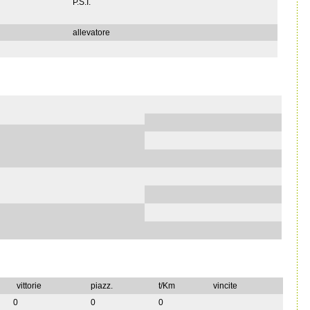
P.S.I.
allevatore
vittorie
piazz.
t/Km
vincite
0
0
0