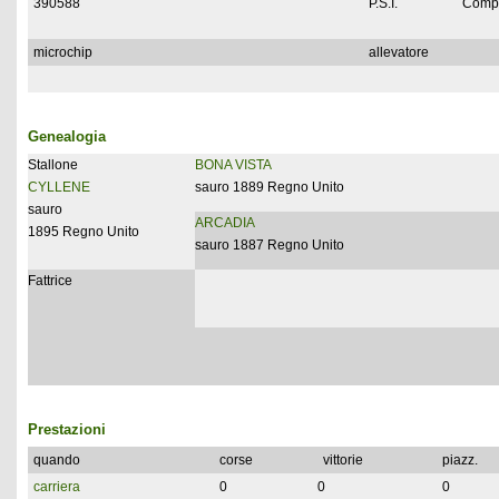
390588
P.S.I.
Compl
microchip
allevatore
Genealogia
Stallone
BONA VISTA
CYLLENE
sauro 1889 Regno Unito
sauro
ARCADIA
1895 Regno Unito
sauro 1887 Regno Unito
Fattrice
Prestazioni
quando
corse
vittorie
piazz.
carriera
0
0
0