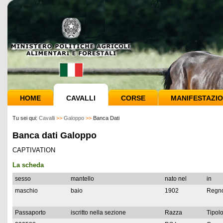
HOME
CAVALLI
CORSE
MANIFESTAZIO
Tu sei qui:
Cavalli
>>
Galoppo
>>
Banca Dati
Banca dati Galoppo
CAPTIVATION
La scheda
sesso
mantello
nato nel
in
maschio
baio
1902
Regno
Passaporto
iscritto nella sezione
Razza
Tipolo