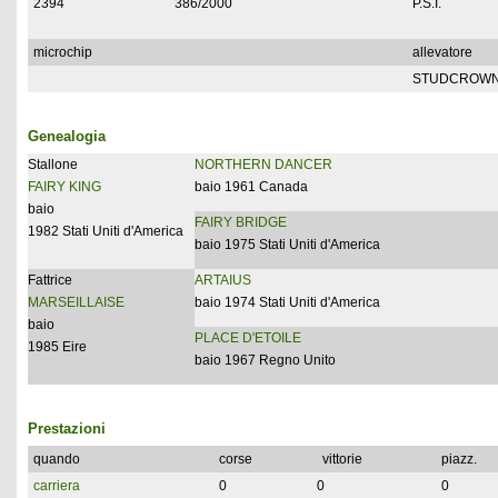
2394
386/2000
P.S.I.
microchip
allevatore
STUDCROWN
Genealogia
Stallone
NORTHERN DANCER
FAIRY KING
baio 1961 Canada
baio
FAIRY BRIDGE
1982 Stati Uniti d'America
baio 1975 Stati Uniti d'America
Fattrice
ARTAIUS
MARSEILLAISE
baio 1974 Stati Uniti d'America
baio
PLACE D'ETOILE
1985 Eire
baio 1967 Regno Unito
Prestazioni
quando
corse
vittorie
piazz.
carriera
0
0
0