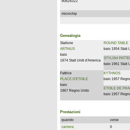
90828322
microchip
Genealogia
Stallone
ROUND TABLE
ARTAIUS
baio 1954 Stati 
baio
STYLISH PATT
1974 Stati Uniti d'America
baio 1961 Stati 
Fattrice
KYTHNOS
PLACE D'ETOILE
baio 1957 Regno
baio
ETOILE DE FR
1967 Regno Unito
baio 1957 Regno
Prestazioni
quando
corse
carriera
0