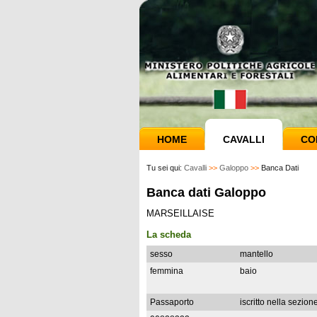
HOME
CAVALLI
CO
Tu sei qui:
Cavalli
>>
Galoppo
>>
Banca Dati
Banca dati Galoppo
MARSEILLAISE
La scheda
sesso
mantello
femmina
baio
Passaporto
iscritto nella sezion