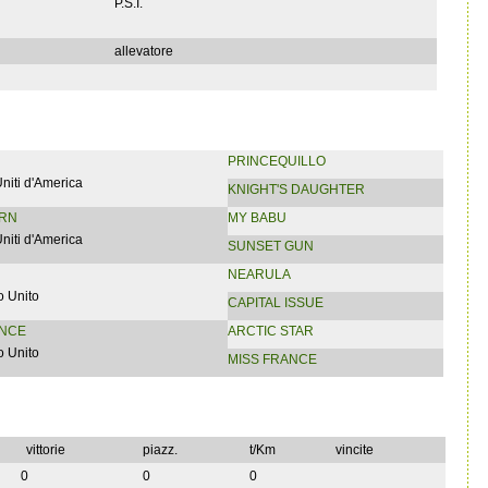
P.S.I.
allevatore
PRINCEQUILLO
Uniti d'America
KNIGHT'S DAUGHTER
ERN
MY BABU
Uniti d'America
SUNSET GUN
NEARULA
 Unito
CAPITAL ISSUE
ANCE
ARCTIC STAR
 Unito
MISS FRANCE
vittorie
piazz.
t/Km
vincite
0
0
0