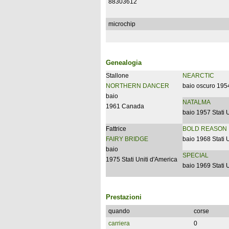
88303612
microchip
Genealogia
Stallone
NEARCTIC
NORTHERN DANCER
baio oscuro 19
baio
NATALMA
1961 Canada
baio 1957 Stati 
Fattrice
BOLD REASON
FAIRY BRIDGE
baio 1968 Stati 
baio
SPECIAL
1975 Stati Uniti d'America
baio 1969 Stati 
Prestazioni
quando
corse
carriera
0