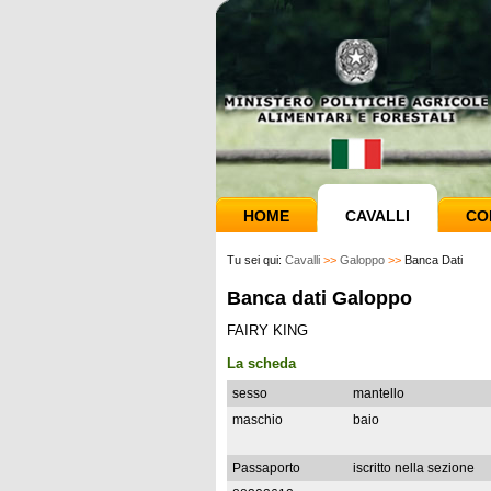
HOME
CAVALLI
CO
Tu sei qui:
Cavalli
>>
Galoppo
>>
Banca Dati
Banca dati Galoppo
FAIRY KING
La scheda
sesso
mantello
maschio
baio
Passaporto
iscritto nella sezione