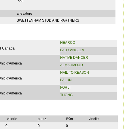
P.S.I.
allevatore
SWETTENHAM STUD AND PARTNERS
NEARCO
54 Canada
LADY ANGELA
NATIVE DANCER
Uniti d'America
ALMAHMOUD
HAIL TO REASON
Uniti d'America
LALUN
FORLI
Uniti d'America
THONG
vittorie
piazz.
t/Km
vincite
0
0
0