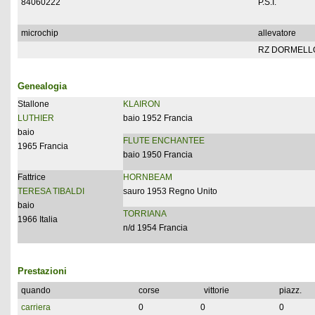
84060222
P.S.I.
microchip
allevatore
RZ DORMELLO
Genealogia
Stallone
KLAIRON
LUTHIER
baio 1952 Francia
baio
FLUTE ENCHANTEE
1965 Francia
baio 1950 Francia
Fattrice
HORNBEAM
TERESA TIBALDI
sauro 1953 Regno Unito
baio
TORRIANA
1966 Italia
n/d 1954 Francia
Prestazioni
quando
corse
vittorie
piazz.
carriera
0
0
0