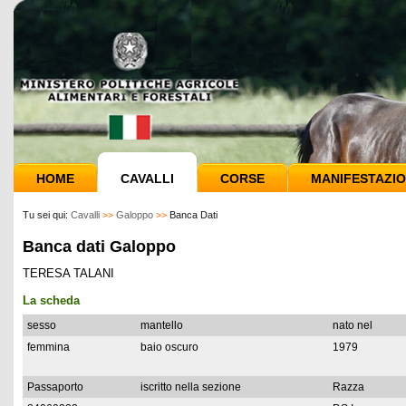
HOME
CAVALLI
CORSE
MANIFESTAZIO
Tu sei qui:
Cavalli
>>
Galoppo
>>
Banca Dati
Banca dati Galoppo
TERESA TALANI
La scheda
sesso
mantello
nato nel
femmina
baio oscuro
1979
Passaporto
iscritto nella sezione
Razza