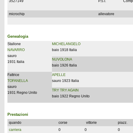
3527149
P.S.I.
Compl
microchip
allevatore
Genealogia
Stallone
MICHELANGELO
NAVARRO
baio 1918 Italia
sauro
NUVOLONA
1931 Italia
baio 1926 Italia
Fattrice
APELLE
TOFANELLA
sauro 1923 Italia
sauro
TRY TRY AGAIN
1931 Regno Unito
baio 1922 Regno Unito
Prestazioni
quando
corse
vittorie
piazz.
carriera
0
0
0