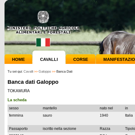
HOME
CAVALLI
CORSE
MANIFESTAZIO
Tu sei qui:
Cavalli
>>
Galoppo
>>
Banca Dati
Banca dati Galoppo
TOKAMURA
La scheda
sesso
mantello
nato nel
in
femmina
sauro
1940
Italia
Passaporto
iscritto nella sezione
Razza
Tipolo