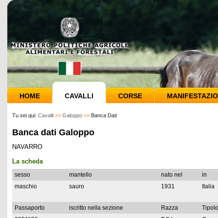
HOME
CAVALLI
CORSE
MANIFESTAZIO
Tu sei qui:
Cavalli
>>
Galoppo
>>
Banca Dati
Banca dati Galoppo
NAVARRO
La scheda
sesso
mantello
nato nel
in
maschio
sauro
1931
Italia
Passaporto
iscritto nella sezione
Razza
Tipolo