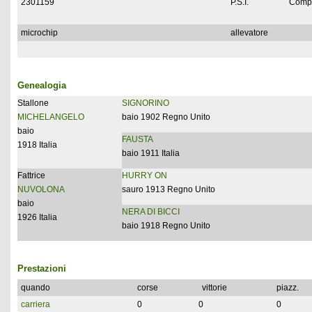
2301159
P.S.I.
Compl
microchip
allevatore
Genealogia
Stallone
SIGNORINO
MICHELANGELO
baio 1902 Regno Unito
baio
FAUSTA
1918 Italia
baio 1911 Italia
Fattrice
HURRY ON
NUVOLONA
sauro 1913 Regno Unito
baio
NERA DI BICCI
1926 Italia
baio 1918 Regno Unito
Prestazioni
quando
corse
vittorie
piazz.
carriera
0
0
0