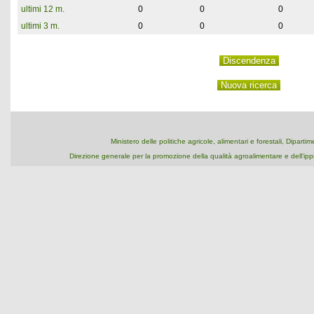
ultimi 12 m.
0
0
0
ultimi 3 m.
0
0
0
Ministero delle politiche agricole, alimentari e forestali, Dipart
Direzione generale per la promozione della qualità agroalimentare e dell'