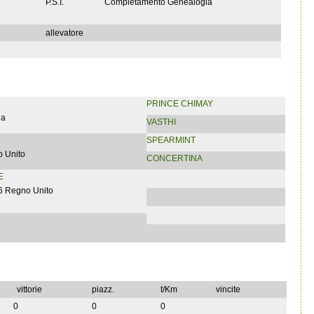
P.S.I.
Completamento Genealogia
allevatore
PRINCE CHIMAY
ia
VASTHI
SPEARMINT
 Unito
CONCERTINA
E
6 Regno Unito
vittorie
piazz.
t/Km
vincite
0
0
0