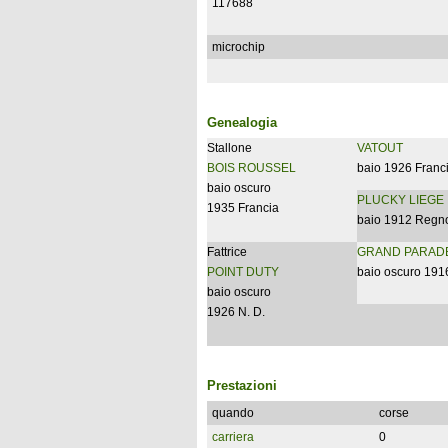
117688
microchip
Genealogia
Stallone
VATOUT
BOIS ROUSSEL
baio 1926 Franc
baio oscuro
PLUCKY LIEGE
1935 Francia
baio 1912 Regno
Fattrice
GRAND PARAD
POINT DUTY
baio oscuro 191
baio oscuro
1926 N. D.
Prestazioni
quando
corse
carriera
0