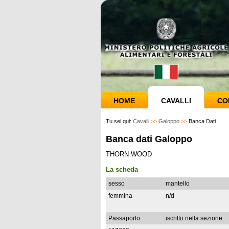
HOME
CAVALLI
CO
Tu sei qui:
Cavalli
>>
Galoppo
>>
Banca Dati
Banca dati Galoppo
THORN WOOD
La scheda
sesso
mantello
femmina
n/d
Passaporto
iscritto nella sezione