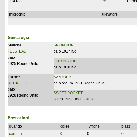
114188
P.S.I.
Compl
microchip
allevatore
Genealogia
Stallone
SPION KOP
FELSTEAD
baio 1917 n/d
baio
FELKINGTON
1925 Regno Unito
baio 1918 n/d
Fattrice
SANTORB
ROCKLIFFE
baio oscuro 1921 Regno Unito
baio
SWEET ROCKET
1928 Regno Unito
sauro 1922 Regno Unito
Prestazioni
quando
corse
vittorie
piazz.
carriera
0
0
0