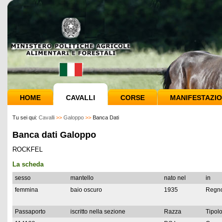
HOME
CAVALLI
CORSE
MANIFESTAZIO
Tu sei qui:
Cavalli
>>
Galoppo
>>
Banca Dati
Banca dati Galoppo
ROCKFEL
La scheda
sesso
mantello
nato nel
in
femmina
baio oscuro
1935
Regno
Passaporto
iscritto nella sezione
Razza
Tipolo