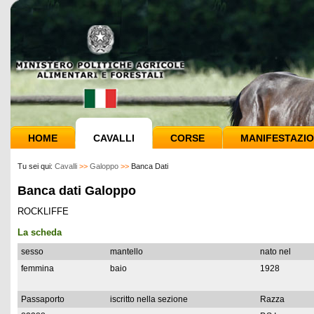
HOME
CAVALLI
CORSE
MANIFESTAZIO
Tu sei qui:
Cavalli
>>
Galoppo
>>
Banca Dati
Banca dati Galoppo
ROCKLIFFE
La scheda
sesso
mantello
nato nel
femmina
baio
1928
Passaporto
iscritto nella sezione
Razza