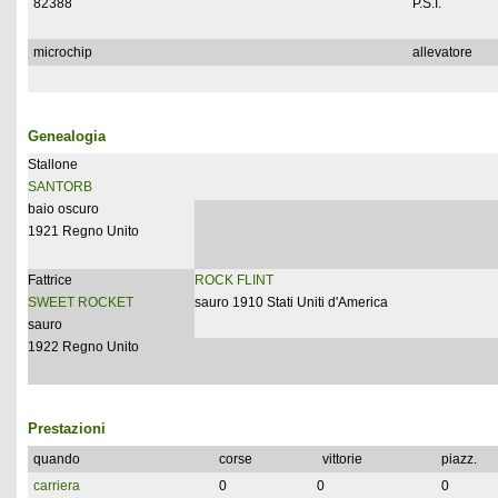
82388
P.S.I.
microchip
allevatore
Genealogia
Stallone
SANTORB
baio oscuro
1921 Regno Unito
Fattrice
ROCK FLINT
SWEET ROCKET
sauro 1910 Stati Uniti d'America
sauro
1922 Regno Unito
Prestazioni
quando
corse
vittorie
piazz.
carriera
0
0
0