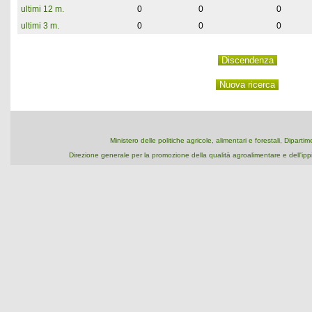
ultimi 12 m.
0
0
0
ultimi 3 m.
0
0
0
Ministero delle politiche agricole, alimentari e forestali, Dipart
Direzione generale per la promozione della qualità agroalimentare e dell'