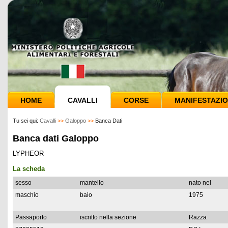
HOME
CAVALLI
CORSE
MANIFESTAZIO
Tu sei qui:
Cavalli
>>
Galoppo
>>
Banca Dati
Banca dati Galoppo
LYPHEOR
La scheda
sesso
mantello
nato nel
maschio
baio
1975
Passaporto
iscritto nella sezione
Razza