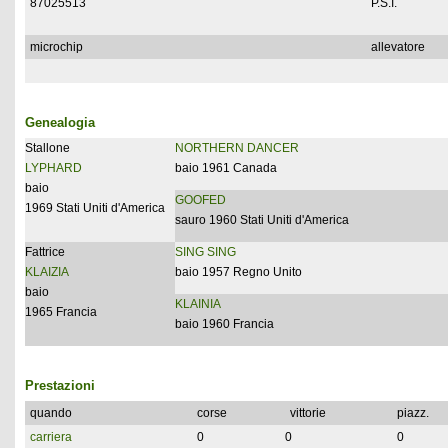
87025513
P.S.I.
microchip
allevatore
Genealogia
Stallone
NORTHERN DANCER
LYPHARD
baio 1961 Canada
baio
GOOFED
1969 Stati Uniti d'America
sauro 1960 Stati Uniti d'America
Fattrice
SING SING
KLAIZIA
baio 1957 Regno Unito
baio
KLAINIA
1965 Francia
baio 1960 Francia
Prestazioni
quando
corse
vittorie
piazz.
carriera
0
0
0