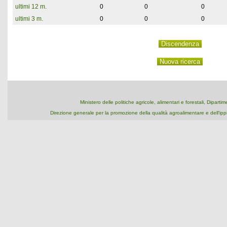
ultimi 12 m.
0
0
0
ultimi 3 m.
0
0
0
Ministero delle politiche agricole, alimentari e forestali, Dipart
Direzione generale per la promozione della qualità agroalimentare e dell'