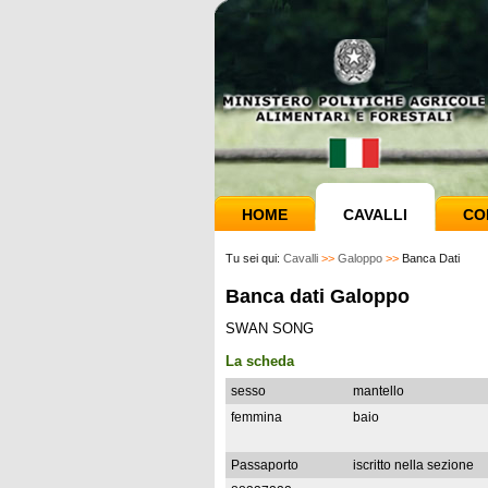
HOME
CAVALLI
CO
Tu sei qui:
Cavalli
>>
Galoppo
>>
Banca Dati
Banca dati Galoppo
SWAN SONG
La scheda
sesso
mantello
femmina
baio
Passaporto
iscritto nella sezione