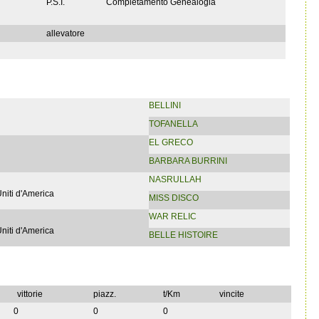
P.S.I.
Completamento Genealogia
allevatore
BELLINI
TOFANELLA
EL GRECO
BARBARA BURRINI
NASRULLAH
Uniti d'America
MISS DISCO
WAR RELIC
Uniti d'America
BELLE HISTOIRE
vittorie
piazz.
t/Km
vincite
0
0
0