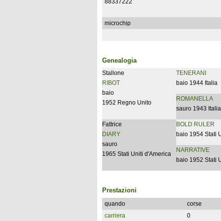
88337222
microchip
Genealogia
Stallone
TENERANI
RIBOT
baio 1944 Italia
baio
ROMANELLA
1952 Regno Unito
sauro 1943 Italia
Fattrice
BOLD RULER
DIARY
baio 1954 Stati 
sauro
NARRATIVE
1965 Stati Uniti d'America
baio 1952 Stati 
Prestazioni
quando
corse
carriera
0