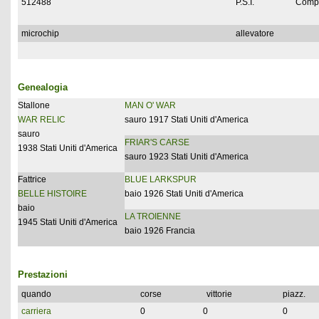
512488
P.S.I.
Compl
microchip
allevatore
Genealogia
Stallone
MAN O' WAR
WAR RELIC
sauro 1917 Stati Uniti d'America
sauro
FRIAR'S CARSE
1938 Stati Uniti d'America
sauro 1923 Stati Uniti d'America
Fattrice
BLUE LARKSPUR
BELLE HISTOIRE
baio 1926 Stati Uniti d'America
baio
LA TROIENNE
1945 Stati Uniti d'America
baio 1926 Francia
Prestazioni
quando
corse
vittorie
piazz.
carriera
0
0
0