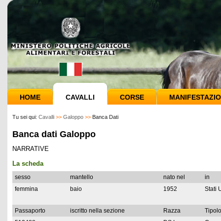
HOME
CAVALLI
CORSE
MANIFESTAZIO
Tu sei qui:
Cavalli
>>
Galoppo
>>
Banca Dati
Banca dati Galoppo
NARRATIVE
La scheda
sesso
mantello
nato nel
in
femmina
baio
1952
Stati 
Passaporto
iscritto nella sezione
Razza
Tipolo