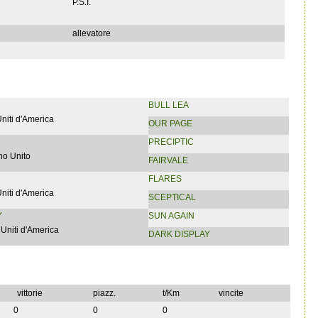
P.S.I.
allevatore
BULL LEA
Uniti d'America
OUR PAGE
PRECIPTIC
no Unito
FAIRVALE
FLARES
Uniti d'America
SCEPTICAL
Y
SUN AGAIN
 Uniti d'America
DARK DISPLAY
vittorie
piazz.
t/Km
vincite
0
0
0