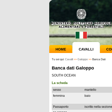
HOME
CAVALLI
CO
Tu sei qui:
Cavalli
>>
Galoppo
>>
Banca Dati
Banca dati Galoppo
SOUTH OCEAN
La scheda
sesso
mantello
femmina
baio
Passaporto
iscritto nella sezion