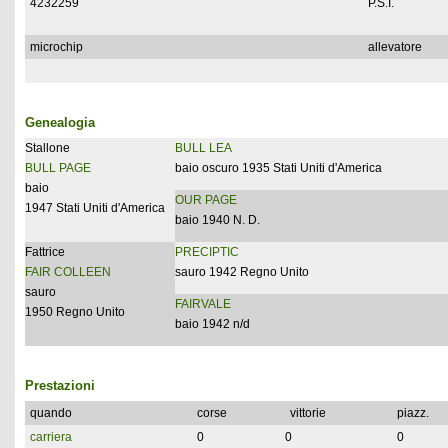
4232259
P.S.I.
microchip
allevatore
Genealogia
Stallone
BULL LEA
BULL PAGE
baio oscuro 1935 Stati Uniti d'America
baio
OUR PAGE
1947 Stati Uniti d'America
baio 1940 N. D.
Fattrice
PRECIPTIC
FAIR COLLEEN
sauro 1942 Regno Unito
sauro
FAIRVALE
1950 Regno Unito
baio 1942 n/d
Prestazioni
quando
corse
vittorie
piazz.
carriera
0
0
0