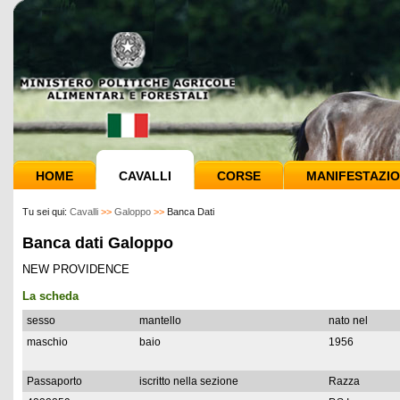
HOME
CAVALLI
CORSE
MANIFESTAZIO
Tu sei qui:
Cavalli
>>
Galoppo
>>
Banca Dati
Banca dati Galoppo
NEW PROVIDENCE
La scheda
sesso
mantello
nato nel
maschio
baio
1956
Passaporto
iscritto nella sezione
Razza