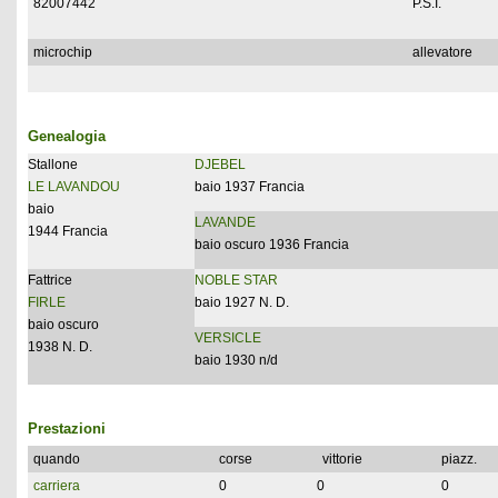
82007442
P.S.I.
microchip
allevatore
Genealogia
Stallone
DJEBEL
LE LAVANDOU
baio 1937 Francia
baio
LAVANDE
1944 Francia
baio oscuro 1936 Francia
Fattrice
NOBLE STAR
FIRLE
baio 1927 N. D.
baio oscuro
VERSICLE
1938 N. D.
baio 1930 n/d
Prestazioni
quando
corse
vittorie
piazz.
carriera
0
0
0