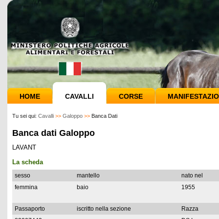
HOME
CAVALLI
CORSE
MANIFESTAZIO
Tu sei qui:
Cavalli
>>
Galoppo
>>
Banca Dati
Banca dati Galoppo
LAVANT
La scheda
sesso
mantello
nato nel
femmina
baio
1955
Passaporto
iscritto nella sezione
Razza