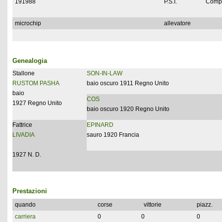
191988
P.S.I.
Compl
microchip
allevatore
Genealogia
Stallone
SON-IN-LAW
RUSTOM PASHA
baio oscuro 1911 Regno Unito
baio
COS
1927 Regno Unito
baio oscuro 1920 Regno Unito
Fattrice
EPINARD
LIVADIA
sauro 1920 Francia
1927 N. D.
Prestazioni
quando
corse
vittorie
piazz.
carriera
0
0
0