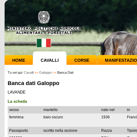
HOME
CAVALLI
CORSE
MANIFESTAZIO
Tu sei qui:
Cavalli
>>
Galoppo
>>
Banca Dati
Banca dati Galoppo
LAVANDE
La scheda
sesso
mantello
nato nel
in
femmina
baio oscuro
1936
Franc
Passaporto
iscritto nella sezione
Razza
Tipolo