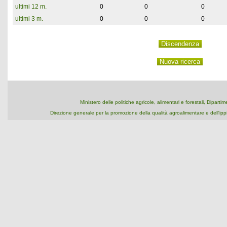
ultimi 12 m.
0
0
0
ultimi 3 m.
0
0
0
Ministero delle politiche agricole, alimentari e forestali, Dipart
Direzione generale per la promozione della qualità agroalimentare e dell'