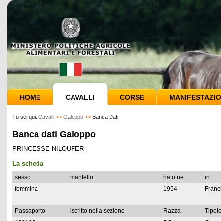
HOME
CAVALLI
CORSE
MANIFESTAZIO
Tu sei qui:
Cavalli
>>
Galoppo
>>
Banca Dati
Banca dati Galoppo
PRINCESSE NILOUFER
La scheda
sesso
mantello
nato nel
in
femmina
1954
Franc
Passaporto
iscritto nella sezione
Razza
Tipolo