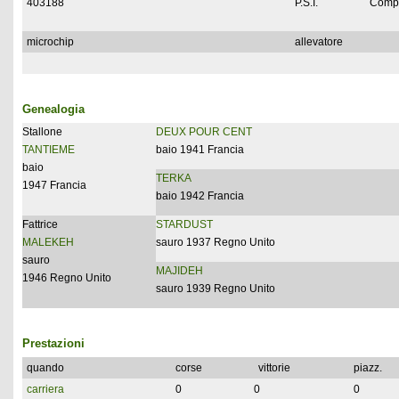
403188
P.S.I.
Compl
microchip
allevatore
Genealogia
Stallone
DEUX POUR CENT
TANTIEME
baio 1941 Francia
baio
TERKA
1947 Francia
baio 1942 Francia
Fattrice
STARDUST
MALEKEH
sauro 1937 Regno Unito
sauro
MAJIDEH
1946 Regno Unito
sauro 1939 Regno Unito
Prestazioni
quando
corse
vittorie
piazz.
carriera
0
0
0