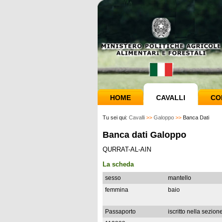
HOME
CAVALLI
CO
Tu sei qui:
Cavalli
>>
Galoppo
>>
Banca Dati
Banca dati Galoppo
QURRAT-AL-AIN
La scheda
sesso
mantello
femmina
baio
Passaporto
iscritto nella sezion