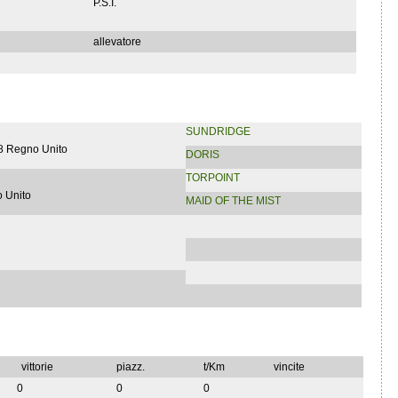
P.S.I.
allevatore
SUNDRIDGE
8 Regno Unito
DORIS
TORPOINT
 Unito
MAID OF THE MIST
vittorie
piazz.
t/Km
vincite
0
0
0