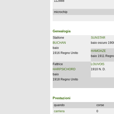
112888
microchip
Genealogia
Stallone
SUNSTAR
BUCHAN
baio oscuro 190
baio
HAMOAZE
1916 Regno Unito
baio 1911 Regno
Fattrice
LOUVOIS
HARPSICHORD
1910 N. D.
baio
1918 Regno Unito
Prestazioni
quando
corse
carriera
0