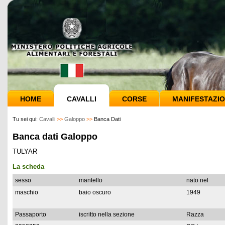
HOME
CAVALLI
CORSE
MANIFESTAZIO
Tu sei qui:
Cavalli
>>
Galoppo
>>
Banca Dati
Banca dati Galoppo
TULYAR
La scheda
sesso
mantello
nato nel
maschio
baio oscuro
1949
Passaporto
iscritto nella sezione
Razza