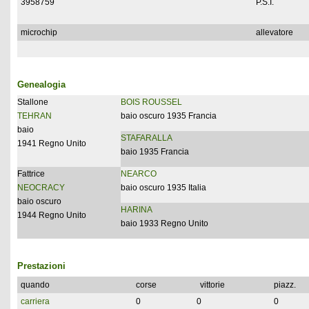
3958759
P.S.I.
microchip
allevatore
Genealogia
Stallone
BOIS ROUSSEL
TEHRAN
baio oscuro 1935 Francia
baio
STAFARALLA
1941 Regno Unito
baio 1935 Francia
Fattrice
NEARCO
NEOCRACY
baio oscuro 1935 Italia
baio oscuro
HARINA
1944 Regno Unito
baio 1933 Regno Unito
Prestazioni
quando
corse
vittorie
piazz.
carriera
0
0
0