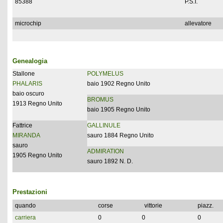
85388
P.S.I.
microchip
allevatore
Genealogia
Stallone
POLYMELUS
PHALARIS
baio 1902 Regno Unito
baio oscuro
BROMUS
1913 Regno Unito
baio 1905 Regno Unito
Fattrice
GALLINULE
MIRANDA
sauro 1884 Regno Unito
sauro
ADMIRATION
1905 Regno Unito
sauro 1892 N. D.
Prestazioni
quando
corse
vittorie
piazz.
carriera
0
0
0