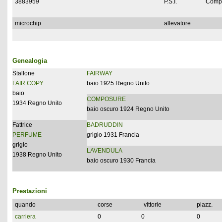
3883959
P.S.I.
Compl
microchip
allevatore
Genealogia
Stallone
FAIRWAY
FAIR COPY
baio 1925 Regno Unito
baio
COMPOSURE
1934 Regno Unito
baio oscuro 1924 Regno Unito
Fattrice
BADRUDDIN
PERFUME
grigio 1931 Francia
grigio
LAVENDULA
1938 Regno Unito
baio oscuro 1930 Francia
Prestazioni
quando
corse
vittorie
piazz.
carriera
0
0
0