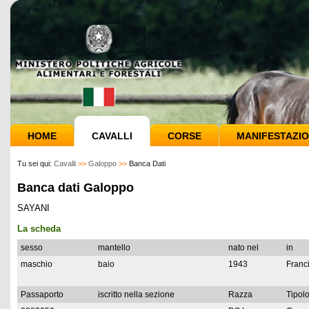
HOME
CAVALLI
CORSE
MANIFESTAZIO
Tu sei qui:
Cavalli
>>
Galoppo
>>
Banca Dati
Banca dati Galoppo
SAYANI
La scheda
sesso
mantello
nato nel
in
maschio
baio
1943
Franc
Passaporto
iscritto nella sezione
Razza
Tipolo