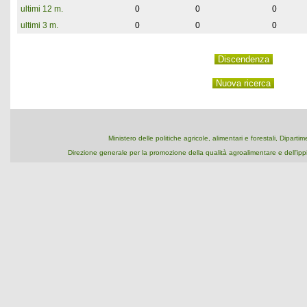
ultimi 12 m.
0
0
0
ultimi 3 m.
0
0
0
Ministero delle politiche agricole, alimentari e forestali, Dipart
Direzione generale per la promozione della qualità agroalimentare e dell'