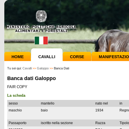
HOME
CAVALLI
CORSE
MANIFESTAZIO
Tu sei qui:
Cavalli
>>
Galoppo
>>
Banca Dati
Banca dati Galoppo
FAIR COPY
La scheda
sesso
mantello
nato nel
in
maschio
baio
1934
Regno
Passaporto
iscritto nella sezione
Razza
Tipolo