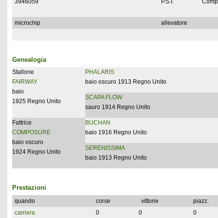
3946059
P.S.I.
Compl
microchip
allevatore
Genealogia
Stallone
PHALARIS
FAIRWAY
baio oscuro 1913 Regno Unito
baio
SCAPA FLOW
1925 Regno Unito
sauro 1914 Regno Unito
Fattrice
BUCHAN
COMPOSURE
baio 1916 Regno Unito
baio oscuro
SERENISSIMA
1924 Regno Unito
baio 1913 Regno Unito
Prestazioni
quando
corse
vittorie
piazz.
carriera
0
0
0