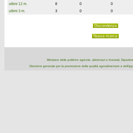
ultimi 12 m.
8
0
0
ultimi 3 m.
3
0
0
Ministero delle politiche agricole, alimentari e forestali, Dipart
Direzione generale per la promozione della qualità agroalimentare e dell'