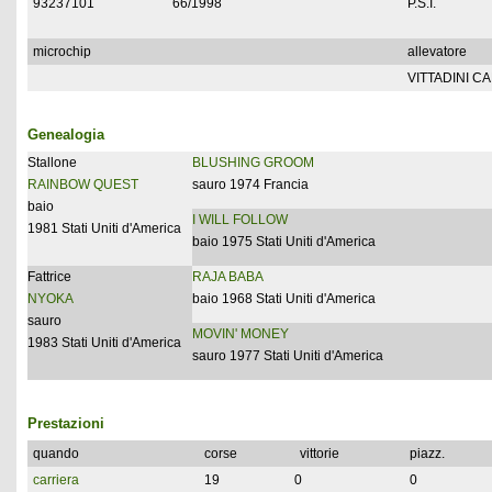
93237101
66/1998
P.S.I.
microchip
allevatore
VITTADINI C
Genealogia
Stallone
BLUSHING GROOM
RAINBOW QUEST
sauro 1974 Francia
baio
I WILL FOLLOW
1981 Stati Uniti d'America
baio 1975 Stati Uniti d'America
Fattrice
RAJA BABA
NYOKA
baio 1968 Stati Uniti d'America
sauro
MOVIN' MONEY
1983 Stati Uniti d'America
sauro 1977 Stati Uniti d'America
Prestazioni
quando
corse
vittorie
piazz.
carriera
19
0
0