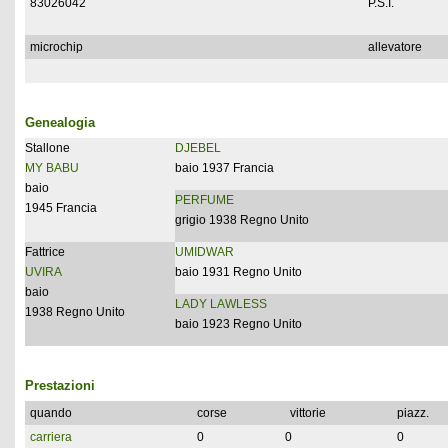
83026042
P.S.I.
microchip
allevatore
Genealogia
Stallone
DJEBEL
MY BABU
baio 1937 Francia
baio
PERFUME
1945 Francia
grigio 1938 Regno Unito
Fattrice
UMIDWAR
UVIRA
baio 1931 Regno Unito
baio
LADY LAWLESS
1938 Regno Unito
baio 1923 Regno Unito
Prestazioni
quando
corse
vittorie
piazz.
carriera
0
0
0