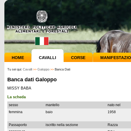
HOME
CAVALLI
CORSE
MANIFESTAZIO
Tu sei qui:
Cavalli
>>
Galoppo
>>
Banca Dati
Banca dati Galoppo
MISSY BABA
La scheda
sesso
mantello
nato nel
femmina
baio
1958
Passaporto
iscritto nella sezione
Razza