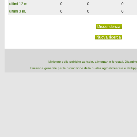
ultimi 12 m.
0
0
0
ultimi 3 m.
0
0
0
Ministero delle politiche agricole, alimentari e forestali, Dipart
Direzione generale per la promozione della qualità agroalimentare e dell'