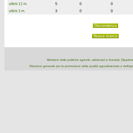
ultimi 12 m.
5
0
0
ultimi 3 m.
3
0
0
Ministero delle politiche agricole, alimentari e forestali, Dipart
Direzione generale per la promozione della qualità agroalimentare e dell'