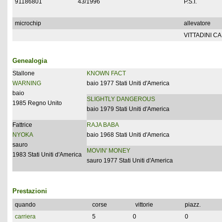
91186801
43/1996
P.S.I.
microchip
allevatore
VITTADINI C
Genealogia
Stallone
KNOWN FACT
WARNING
baio 1977 Stati Uniti d'America
baio
SLIGHTLY DANGEROUS
1985 Regno Unito
baio 1979 Stati Uniti d'America
Fattrice
RAJA BABA
NYOKA
baio 1968 Stati Uniti d'America
sauro
MOVIN' MONEY
1983 Stati Uniti d'America
sauro 1977 Stati Uniti d'America
Prestazioni
quando
corse
vittorie
piazz.
carriera
5
0
0