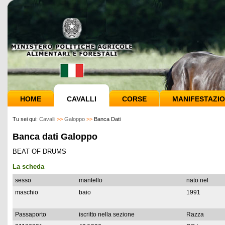
HOME
CAVALLI
CORSE
MANIFESTAZIO
Tu sei qui:
Cavalli
>>
Galoppo
>>
Banca Dati
Banca dati Galoppo
BEAT OF DRUMS
La scheda
sesso
mantello
nato nel
maschio
baio
1991
Passaporto
iscritto nella sezione
Razza