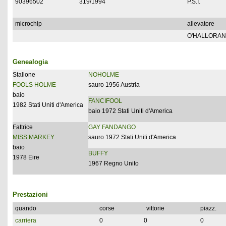
90396502
319/1994
P.S.I.
microchip
allevatore
O'HALLORAN 
Genealogia
Stallone
NOHOLME
FOOLS HOLME
sauro 1956 Austria
baio
FANCIFOOL
1982 Stati Uniti d'America
baio 1972 Stati Uniti d'America
Fattrice
GAY FANDANGO
MISS MARKEY
sauro 1972 Stati Uniti d'America
baio
BUFFY
1978 Eire
1967 Regno Unito
Prestazioni
quando
corse
vittorie
piazz.
carriera
0
0
0