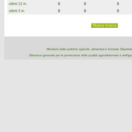
ultimi 12 m.
0
0
0
ultimi 3 m.
0
0
0
Ministero delle politiche agricole, alimentari e forestali, Dipart
Direzione generale per la promozione della qualità agroalimentare e dell'