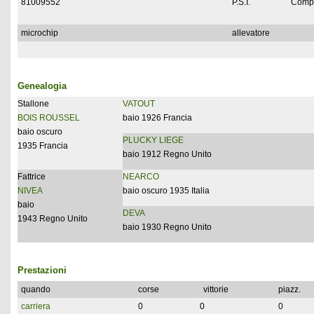
81009552
P.S.I.
Compl
microchip
allevatore
Genealogia
Stallone
VATOUT
BOIS ROUSSEL
baio 1926 Francia
baio oscuro
PLUCKY LIEGE
1935 Francia
baio 1912 Regno Unito
Fattrice
NEARCO
NIVEA
baio oscuro 1935 Italia
baio
DEVA
1943 Regno Unito
baio 1930 Regno Unito
Prestazioni
quando
corse
vittorie
piazz.
carriera
0
0
0