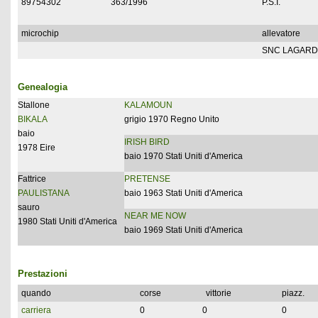
89754302
363/1996
P.S.I.
microchip
allevatore
SNC LAGARD
Genealogia
Stallone
KALAMOUN
BIKALA
grigio 1970 Regno Unito
baio
IRISH BIRD
1978 Eire
baio 1970 Stati Uniti d'America
Fattrice
PRETENSE
PAULISTANA
baio 1963 Stati Uniti d'America
sauro
NEAR ME NOW
1980 Stati Uniti d'America
baio 1969 Stati Uniti d'America
Prestazioni
quando
corse
vittorie
piazz.
carriera
0
0
0