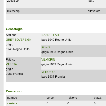
2953319
P.S.I.
microchip
allevatore
Genealogia
Stallone
NASRULLAH
GREY SOVEREIGN
baio 1940 Regno Unito
grigio
KONG
1948 Regno Unito
grigio 1933 Regno Unito
Fattrice
VILMORIN
VARETA
grigio 1943 Regno Unito
grigio
VERONIQUE
1953 Francia
baio 1937 Francia
Prestazioni
quando
corse
vittorie
piazz.
carriera
0
0
0