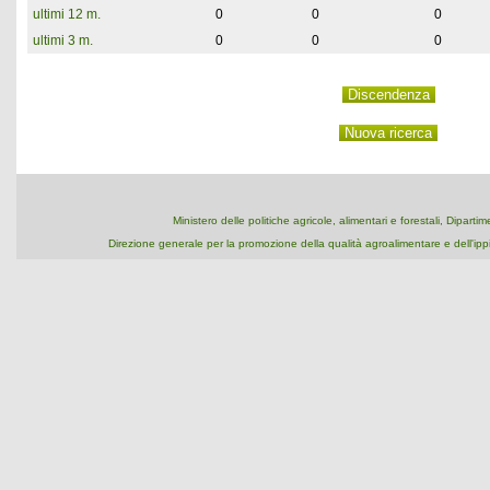
ultimi 12 m.
0
0
0
ultimi 3 m.
0
0
0
Ministero delle politiche agricole, alimentari e forestali, Dipart
Direzione generale per la promozione della qualità agroalimentare e dell'