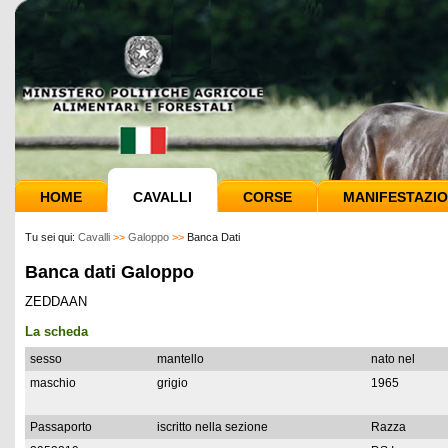
HOME
CAVALLI
CORSE
MANIFESTAZIO
Tu sei qui:
Cavalli
>>
Galoppo
>>
Banca Dati
Banca dati Galoppo
ZEDDAAN
La scheda
sesso
mantello
nato nel
maschio
grigio
1965
Passaporto
iscritto nella sezione
Razza