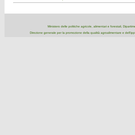
Ministero delle politiche agricole, alimentari e forestali, Dipart
Direzione generale per la promozione della qualità agroalimentare e dell'