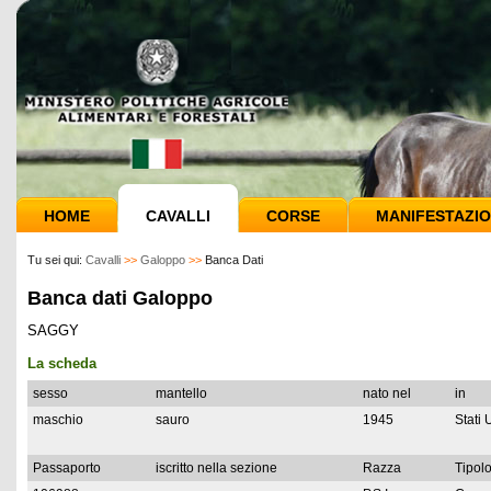
HOME
CAVALLI
CORSE
MANIFESTAZIO
Tu sei qui:
Cavalli
>>
Galoppo
>>
Banca Dati
Banca dati Galoppo
SAGGY
La scheda
sesso
mantello
nato nel
in
maschio
sauro
1945
Stati 
Passaporto
iscritto nella sezione
Razza
Tipolo