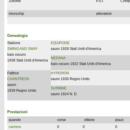
106988
P.S.I.
Compl
microchip
allevatore
Genealogia
Stallone
EQUIPOISE
SWING AND SWAY
sauro 1928 Stati Uniti d'America
baio oscuro
NEDANA
1938 Stati Uniti d'America
baio oscuro 1922 Stati Uniti d'America
Fattrice
HYPERION
CHANTRESS
sauro 1930 Regno Unito
sauro
SURBINE
1939 Regno Unito
sauro 1924 N. D.
Prestazioni
quando
corse
vittorie
piazz.
carriera
0
0
0