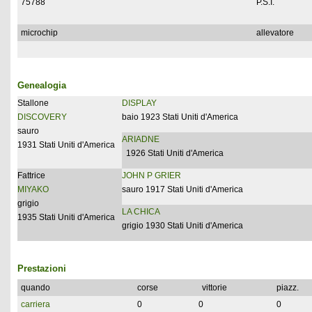
75788
P.S.I.
microchip
allevatore
Genealogia
Stallone
DISPLAY
DISCOVERY
baio 1923 Stati Uniti d'America
sauro
ARIADNE
1931 Stati Uniti d'America
1926 Stati Uniti d'America
Fattrice
JOHN P GRIER
MIYAKO
sauro 1917 Stati Uniti d'America
grigio
LA CHICA
1935 Stati Uniti d'America
grigio 1930 Stati Uniti d'America
Prestazioni
quando
corse
vittorie
piazz.
carriera
0
0
0