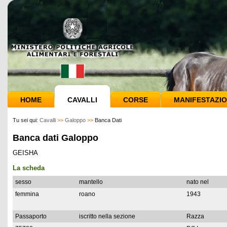
HOME
CAVALLI
CORSE
MANIFESTAZIO
Tu sei qui:
Cavalli
>>
Galoppo
>>
Banca Dati
Banca dati Galoppo
GEISHA
La scheda
sesso
mantello
nato nel
femmina
roano
1943
Passaporto
iscritto nella sezione
Razza