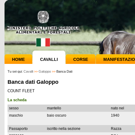
HOME
CAVALLI
CORSE
MANIFESTAZIO
Tu sei qui:
Cavalli
>>
Galoppo
>>
Banca Dati
Banca dati Galoppo
COUNT FLEET
La scheda
sesso
mantello
nato nel
maschio
baio oscuro
1940
Passaporto
iscritto nella sezione
Razza