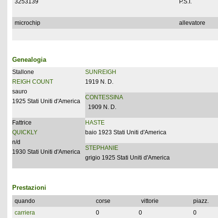
3253139
P.S.I.
microchip
allevatore
Genealogia
Stallone
SUNREIGH
REIGH COUNT
1919 N. D.
sauro
CONTESSINA
1925 Stati Uniti d'America
1909 N. D.
Fattrice
HASTE
QUICKLY
baio 1923 Stati Uniti d'America
n/d
STEPHANIE
1930 Stati Uniti d'America
grigio 1925 Stati Uniti d'America
Prestazioni
quando
corse
vittorie
piazz.
carriera
0
0
0