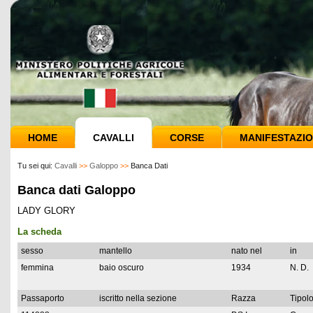
HOME
CAVALLI
CORSE
MANIFESTAZIO
Tu sei qui:
Cavalli
>>
Galoppo
>>
Banca Dati
Banca dati Galoppo
LADY GLORY
La scheda
sesso
mantello
nato nel
in
femmina
baio oscuro
1934
N. D.
Passaporto
iscritto nella sezione
Razza
Tipolo