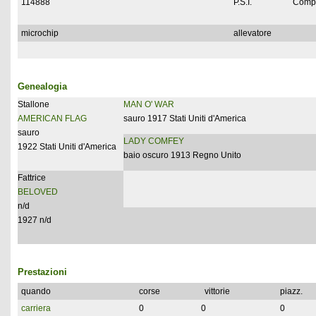
114888
P.S.I.
Compl
microchip
allevatore
Genealogia
Stallone
MAN O' WAR
AMERICAN FLAG
sauro 1917 Stati Uniti d'America
sauro
LADY COMFEY
1922 Stati Uniti d'America
baio oscuro 1913 Regno Unito
Fattrice
BELOVED
n/d
1927 n/d
Prestazioni
quando
corse
vittorie
piazz.
carriera
0
0
0