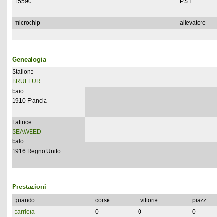
15590
P.S.I.
microchip
allevatore
Genealogia
Stallone
BRULEUR
baio
1910 Francia
Fattrice
SEAWEED
baio
1916 Regno Unito
Prestazioni
quando
corse
vittorie
piazz.
carriera
0
0
0