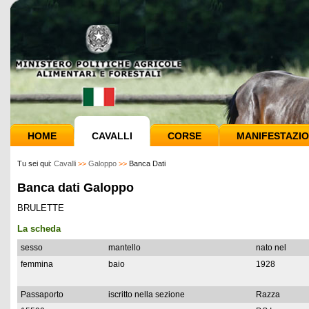
HOME
CAVALLI
CORSE
MANIFESTAZIO
Tu sei qui:
Cavalli
>>
Galoppo
>>
Banca Dati
Banca dati Galoppo
BRULETTE
La scheda
sesso
mantello
nato nel
femmina
baio
1928
Passaporto
iscritto nella sezione
Razza