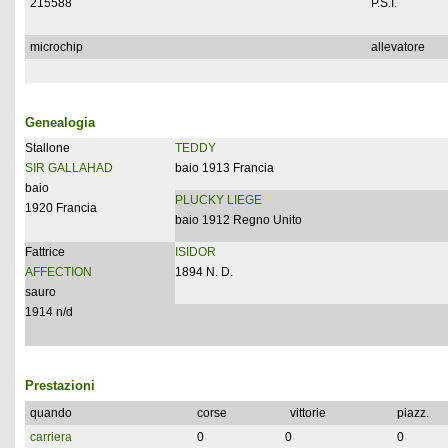
215588
P.S.I.
microchip
allevatore
Genealogia
Stallone
TEDDY
SIR GALLAHAD
baio 1913 Francia
baio
PLUCKY LIEGE
1920 Francia
baio 1912 Regno Unito
Fattrice
ISIDOR
AFFECTION
1894 N. D.
sauro
1914 n/d
Prestazioni
quando
corse
vittorie
piazz.
carriera
0
0
0