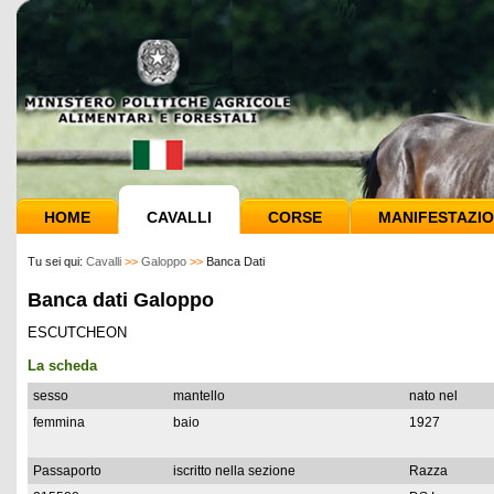
HOME
CAVALLI
CORSE
MANIFESTAZIO
Tu sei qui:
Cavalli
>>
Galoppo
>>
Banca Dati
Banca dati Galoppo
ESCUTCHEON
La scheda
sesso
mantello
nato nel
femmina
baio
1927
Passaporto
iscritto nella sezione
Razza