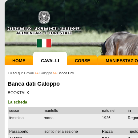
HOME
CAVALLI
CORSE
MANIFESTAZIO
Tu sei qui:
Cavalli
>>
Galoppo
>>
Banca Dati
Banca dati Galoppo
BOOKTALK
La scheda
sesso
mantello
nato nel
in
femmina
roano
1926
Regno
Passaporto
iscritto nella sezione
Razza
Tipolo