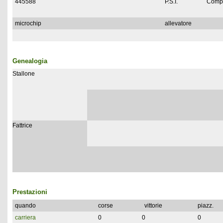
445588
P.S.I.
Compl
microchip
allevatore
Genealogia
Stallone
Fattrice
Prestazioni
quando
corse
vittorie
piazz.
carriera
0
0
0