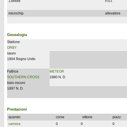
138488
P.S.I.
microchip
allevatore
Genealogia
Stallone
ORBY
sauro
1904 Regno Unito
Fattrice
METEOR
SOUTHERN CROSS
1880 N. D.
baio oscuro
1897 N. D.
Prestazioni
quando
corse
vittorie
piazz.
carriera
0
0
0