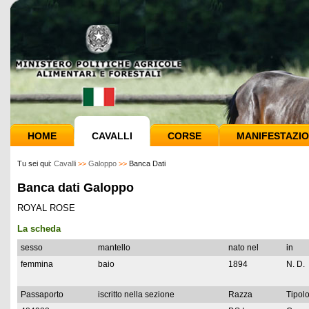
HOME
CAVALLI
CORSE
MANIFESTAZIO
Tu sei qui:
Cavalli
>>
Galoppo
>>
Banca Dati
Banca dati Galoppo
ROYAL ROSE
La scheda
sesso
mantello
nato nel
in
femmina
baio
1894
N. D.
Passaporto
iscritto nella sezione
Razza
Tipolo