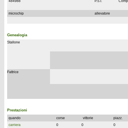
484988
P.S.I.
Compl
microchip
allevatore
Genealogia
Stallone
Fattrice
Prestazioni
quando
corse
vittorie
piazz.
carriera
0
0
0