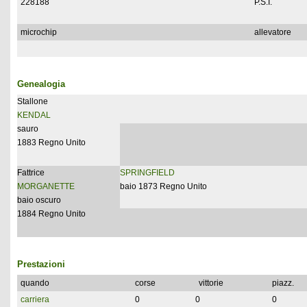
228188
P.S.I.
microchip
allevatore
Genealogia
Stallone
KENDAL
sauro
1883 Regno Unito
Fattrice
SPRINGFIELD
MORGANETTE
baio 1873 Regno Unito
baio oscuro
1884 Regno Unito
Prestazioni
quando
corse
vittorie
piazz.
carriera
0
0
0