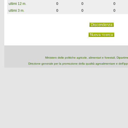
ultimi 12 m.
0
0
0
ultimi 3 m.
0
0
0
Ministero delle politiche agricole, alimentari e forestali, Dipart
Direzione generale per la promozione della qualità agroalimentare e dell'