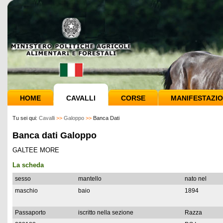
HOME
CAVALLI
CORSE
MANIFESTAZIO
Tu sei qui:
Cavalli
>>
Galoppo
>>
Banca Dati
Banca dati Galoppo
GALTEE MORE
La scheda
sesso
mantello
nato nel
maschio
baio
1894
Passaporto
iscritto nella sezione
Razza